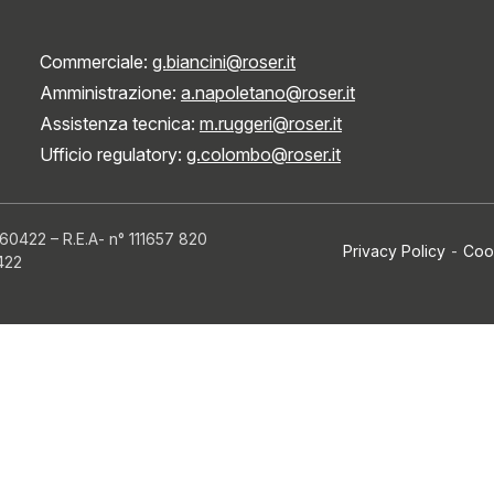
Commerciale:
g.biancini@roser.it
Amministrazione:
a.napoletano@roser.it
Assistenza tecnica:
m.ruggeri@roser.it
Ufficio regulatory:
g.colombo@roser.it
960422
–
R.E.A- n° 111657 820
Privacy Policy
-
Coo
0422