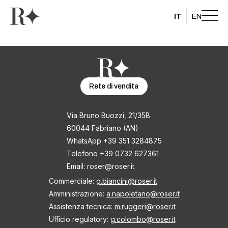
IT
EN
Rete di vendita
Via Bruno Buozzi, 21/35B
60044 Fabriano (AN)
WhatsApp +39 351 3284875
Telefono +39 0732 627361
Email:
roser@roser.it
Commerciale:
g.biancini@roser.it
Amministrazione:
a.napoletano@roser.it
Assistenza tecnica:
m.ruggeri@roser.it
Ufficio regulatory:
g.colombo@roser.it