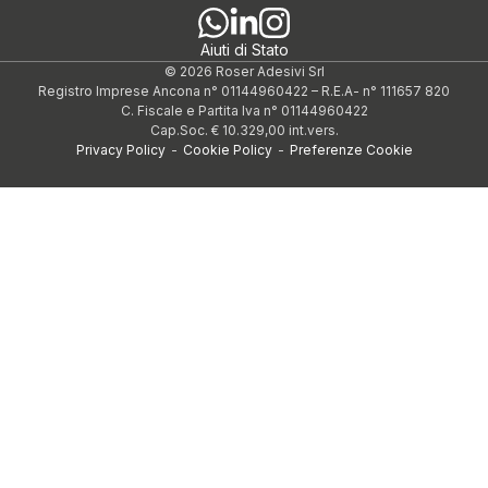
Aiuti di Stato
© 2026 Roser Adesivi Srl
Registro Imprese Ancona n° 01144960422
–
R.E.A- n° 111657 820
C. Fiscale e Partita Iva n° 01144960422
Cap.Soc. € 10.329,00 int.vers.
Privacy Policy
-
Cookie Policy
-
Preferenze Cookie