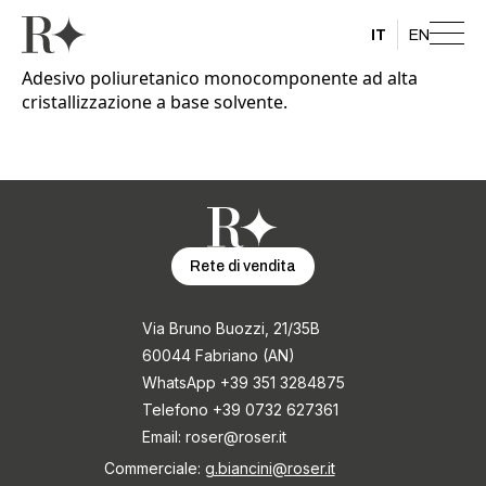
IT
EN
Adesivo poliuretanico monocomponente ad alta
cristallizzazione a base solvente.
Rete di vendita
Via Bruno Buozzi, 21/35B
60044 Fabriano (AN)
WhatsApp +39 351 3284875
Telefono +39 0732 627361
Email:
roser@roser.it
Commerciale:
g.biancini@roser.it