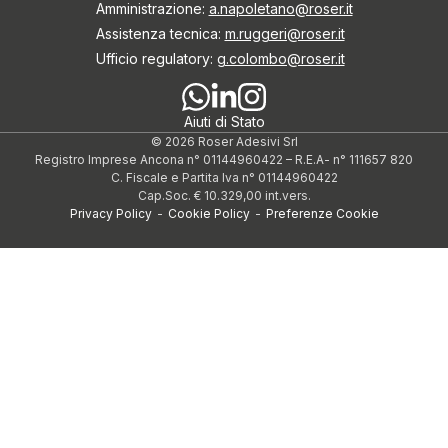
Amministrazione:
a.napoletano@roser.it
Assistenza tecnica:
m.ruggeri@roser.it
Ufficio regulatory:
g.colombo@roser.it
Aiuti di Stato
© 2026 Roser Adesivi Srl
Registro Imprese Ancona n° 01144960422
–
R.E.A- n° 111657 820
C. Fiscale e Partita Iva n° 01144960422
Cap.Soc. € 10.329,00 int.vers.
Privacy Policy
-
Cookie Policy
-
Preferenze Cookie