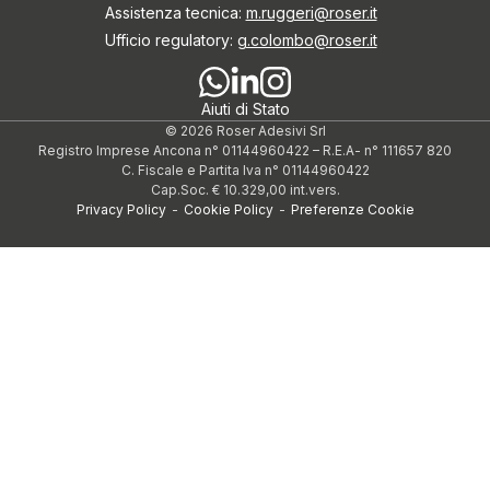
Assistenza tecnica:
m.ruggeri@roser.it
Ufficio regulatory:
g.colombo@roser.it
Aiuti di Stato
© 2026 Roser Adesivi Srl
Registro Imprese Ancona n° 01144960422
–
R.E.A- n° 111657 820
C. Fiscale e Partita Iva n° 01144960422
Cap.Soc. € 10.329,00 int.vers.
Privacy Policy
-
Cookie Policy
-
Preferenze Cookie