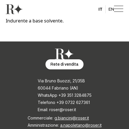
IT
EN
Indurente a base solvente.
Rete di vendita
Via Bruno Buozzi, 21/35B
60044 Fabriano (AN)
WhatsApp +39 351 3284875
Telefono +39 0732 627361
Email:
roser@roser.it
Commerciale:
g.biancini@roser.it
Amministrazione:
a.napoletano@roser.it