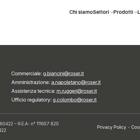
Chi siamo
Settori
Prodotti
Commerciale:
g.biancini@roser.it
Amministrazione:
a.napoletano@roser.it
Assistenza tecnica:
m.ruggeri@roser.it
Ufficio regulatory:
g.colombo@roser.it
960422
–
R.E.A- n° 111657 820
Privacy Policy
-
Coo
0422