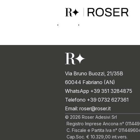
Adesivo policloroprenico a base solvente.
Via Bruno Buozzi, 21/35B
60044 Fabriano (AN)
WhatsApp +39 351 3284875
Telefono +39 0732 627361
Email:
roser@roser.it
© 2026 Roser Adesivi Srl
Registro Imprese Ancona n° 01144
C. Fiscale e Partita Iva n° 0114496
Cap.Soc. € 10.329,00 int.vers.