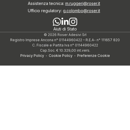
Assistenza tecnica:
m.ruggeri@roser.it
Ufficio regulatory:
g.colombo@roser.it
Aiuti di Stato
© 2026 Roser Adesivi Srl
Registro Imprese Ancona n° 01144960422
–
R.E.A- n° 111657 820
C. Fiscale e Partita Iva n° 01144960422
Cap.Soc. € 10.329,00 int.vers.
Privacy Policy
-
Cookie Policy
-
Preferenze Cookie