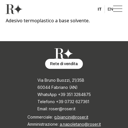
IT
EN
Adesivo termoplastico a base solvente.
Rete di vendita
Via Bruno Buozzi, 21/35B
60044 Fabriano (AN)
WhatsApp +39 351 3284875
Telefono +39 0732 627361
Email:
roser@roser.it
Commerciale:
g.biancini@roser.it
Amministrazione:
a.napoletano@roser.it